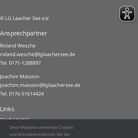
© LG Laacher See e.V.
Ansprechpartner
Roland Wesche
roland.wesche@lglaachersee.de
Tel. 0171-1288897
Joachim Massion
joachim.massion@lglaachersee.de
Tel. 0176-51614424
Links
Werbemittel
Diese Webseite verwendet Cookies
Impressum
und Drittanbieterdienste. Mit der
Datenschutz