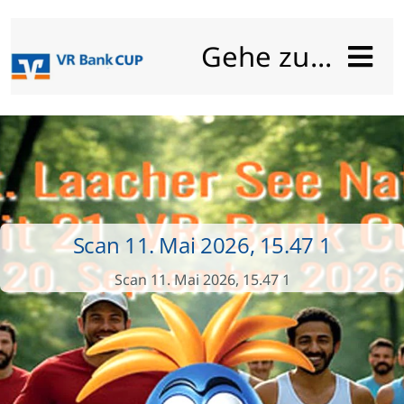
Zum
Inhalt
Gehe zu...
springen
Home
Unsere 5 Säulen
Ausschreibung
Scan 11. Mai 2026, 15.47 1
Anmeldung
Scan 11. Mai 2026, 15.47 1
Teilnehmer
Ergebnisse